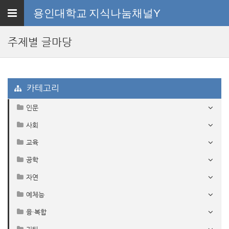
Toggle
용인대학교
지식나눔채널Y
navigation
주제별 글마당
카테고리
인문
사회
교육
공학
자연
예체능
융·복합