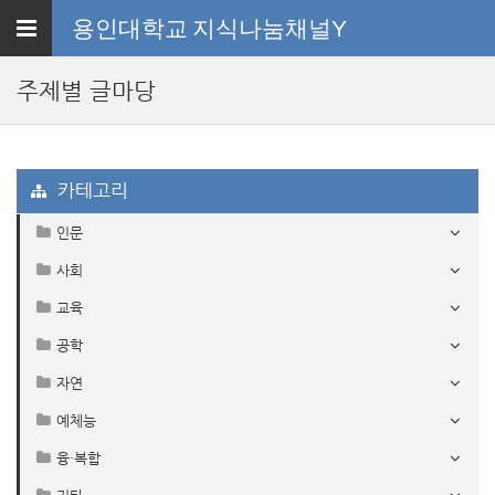
Toggle
용인대학교
지식나눔채널Y
navigation
주제별 글마당
카테고리
인문
사회
교육
공학
자연
예체능
융·복합