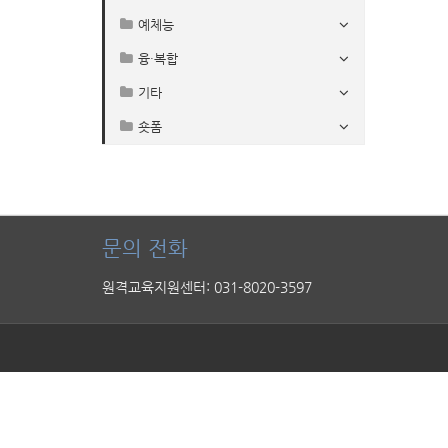
예체능
융·복합
기타
숏폼
문의 전화
원격교육지원센터: 031-8020-3597