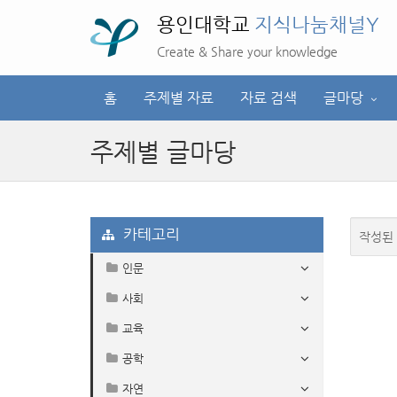
용인대학교
지식나눔채널Y
Create & Share your knowledge
홈
주제별 자료
자료 검색
글마당
주제별 글마당
카테고리
작성된
인문
사회
교육
공학
자연