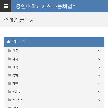
Toggle
용인대학교
지식나눔채널Y
navigation
주제별 글마당
카테고리
인문
사회
교육
공학
자연
예체능
융·복합