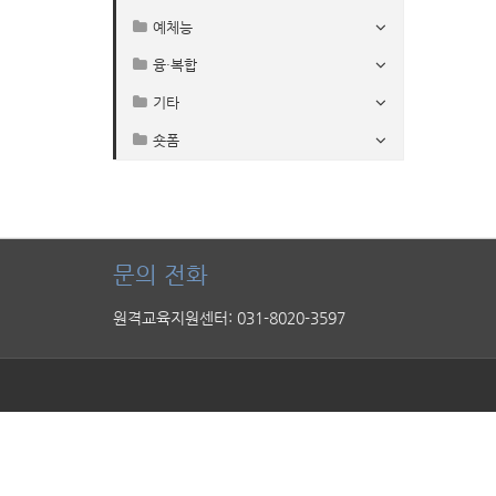
예체능
융·복합
기타
숏폼
문의 전화
원격교육지원센터: 031-8020-3597