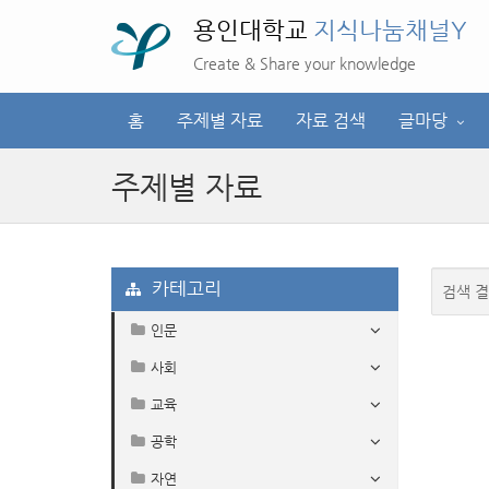
용인대학교
지식나눔채널Y
Create & Share your knowledge
홈
주제별 자료
자료 검색
글마당
주제별 자료
카테고리
검색 결
인문
사회
교육
공학
자연